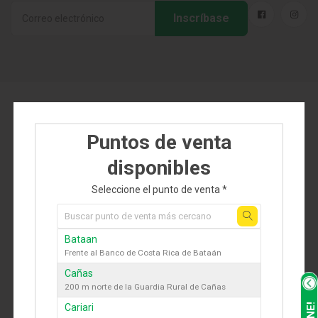
Inscríbase
Industria
Herramientas de trabajo
COLONO AGROPECUARIO
Puntos de venta
Colono Agropecuario Sociedad Anónima es la
tienda en línea donde encuentras de todo para tu
disponibles
finca, hogar y jardín desde la comodidad de tu casa.
Seleccione el punto de venta *
Jiménez, Guápiles
info@colonoagropecuario.com
Bataan
Teléfono:
(506) 2799-6000
Frente al Banco de Costa Rica de Bataán
Cañas
Lun-Sab 07:00am - 6:00pm
200 m norte de la Guardia Rural de Cañas
Personería Jurídica: 3-101-268981
Cariari