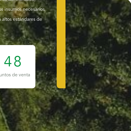
nto del mercado,
os insumos necesarios
 altos estándares de
4
8
untos de venta