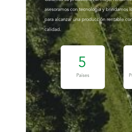
Guiamos su producción al mejor rendimie
asesoramos con tecnología y brindamos l
para alcanzar una producción rentable con
calidad.
5
Países
P