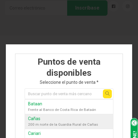
Inscríbase
Industria
Herramientas de trabajo
COLONO AGROPECUARIO
Puntos de venta
Colono Agropecuario Sociedad Anónima es la
tienda en línea donde encuentras de todo para tu
disponibles
finca, hogar y jardín desde la comodidad de tu casa.
Seleccione el punto de venta *
Jiménez, Guápiles
info@colonoagropecuario.com
Bataan
Teléfono:
(506) 2799-6000
Frente al Banco de Costa Rica de Bataán
Cañas
Lun-Sab 07:00am - 6:00pm
200 m norte de la Guardia Rural de Cañas
Personería Jurídica: 3-101-268981
Cariari